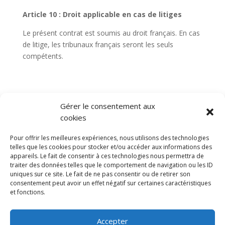
Article 10 : Droit applicable en cas de litiges
Le présent contrat est soumis au droit français. En cas
de litige, les tribunaux français seront les seuls
compétents.
Gérer le consentement aux
cookies
Diable electrique
Chariot porte panneau
Pour offrir les meilleures expériences, nous utilisons des technologies
Remorque a bras
CGV
Mentions légales
telles que les cookies pour stocker et/ou accéder aux informations des
appareils. Le fait de consentir à ces technologies nous permettra de
Politique de confidentialité et protection des
traiter des données telles que le comportement de navigation ou les ID
données
uniques sur ce site. Le fait de ne pas consentir ou de retirer son
Paiement sécurisé
Gérer mes cookies
consentement peut avoir un effet négatif sur certaines caractéristiques
Nous contacter
Plan de site
Blog
et fonctions.
© 2025 MNG SORARE. Tous droits réservés. Prix
Accepter