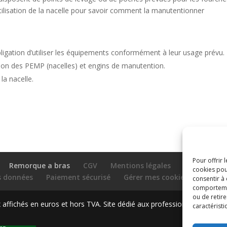
utilisation de la nacelle pour savoir comment la manutentionner
obligation d’utiliser les équipements conformément à leur usage prévu.
on des PEMP (nacelles) et engins de manutention.
la nacelle.
Pour offrir 
Remorque a bras
CGV
Mentions légales
cookies pou
es données
Paiement sécurisé
Gérer mes cookies
Nous c
consentir à
comportement
ou de retire
ffichés en euros et hors TVA. Site dédié aux professionnels
caractéristi