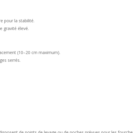
e pour la stabilité.
e gravité élevé.
éplacement (10–20 cm maximum).
ages serrés.
) disposent de points de levage ou de poches prévues pour les fourches