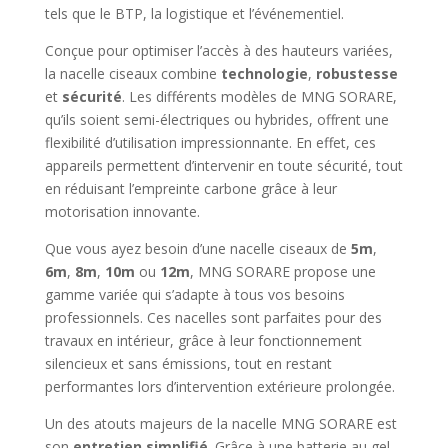
tels que le BTP, la logistique et l’événementiel.
Conçue pour optimiser l’accès à des hauteurs variées,
la nacelle ciseaux combine
technologie
,
robustesse
et
sécurité
. Les différents modèles de MNG SORARE,
qu’ils soient semi-électriques ou hybrides, offrent une
flexibilité d’utilisation impressionnante. En effet, ces
appareils permettent d’intervenir en toute sécurité, tout
en réduisant l’empreinte carbone grâce à leur
motorisation innovante.
Que vous ayez besoin d’une nacelle ciseaux de
5m
,
6m
,
8m
,
10m
ou
12m
, MNG SORARE propose une
gamme variée qui s’adapte à tous vos besoins
professionnels. Ces nacelles sont parfaites pour des
travaux en intérieur, grâce à leur fonctionnement
silencieux et sans émissions, tout en restant
performantes lors d’intervention extérieure prolongée.
Un des atouts majeurs de la nacelle MNG SORARE est
son
entretien simplifié
. Grâce à une batterie au gel,