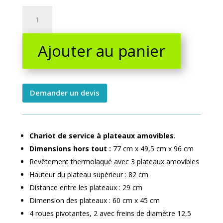
Chariot
de
service
Ajouter au panier
à
roulettes
pivotantes
150
kg
Demander un devis
quantity
Chariot de service à plateaux amovibles.
Dimensions hors tout :
77 cm x 49,5 cm x 96 cm
Revêtement thermolaqué avec 3 plateaux amovibles
Hauteur du plateau supérieur : 82 cm
Distance entre les plateaux : 29 cm
Dimension des plateaux : 60 cm x 45 cm
4 roues pivotantes, 2 avec freins de diamètre 12,5