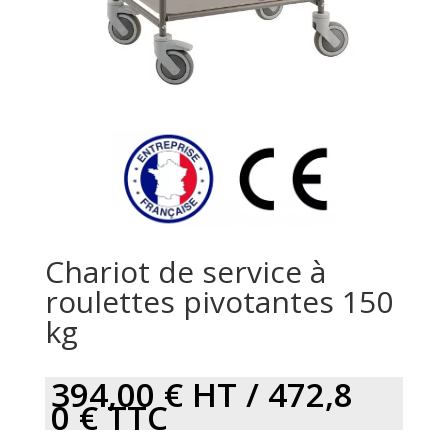
Chariot de service à
roulettes pivotantes 150
kg
394,00
€
HT /
472,8
0
€
TTC