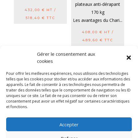
plateaux anti-dérapant
432,00
€
HT /
170 kg
518,40
€
TTC
Les avantages du Chari...
408,00
€
HT /
489,60
€
TTC
Gérer le consentement aux
cookies
Diable electrique
Chariot porte panneau
Pour offrir les meilleures expériences, nous utilisons des technologies
Remorque a bras
CGV
Mentions légales
telles que les cookies pour stocker et/ou accéder aux informations des
appareils. Le fait de consentir à ces technologies nous permettra de
Politique de confidentialité et protection des
traiter des données telles que le comportement de navigation ou les ID
données
uniques sur ce site. Le fait de ne pas consentir ou de retirer son
Paiement sécurisé
Gérer mes cookies
consentement peut avoir un effet négatif sur certaines caractéristiques
Nous contacter
Plan de site
Blog
et fonctions.
© 2025 MNG SORARE. Tous droits réservés. Prix
Accepter
affichés en euros et hors TVA. Site dédié aux
professionnels