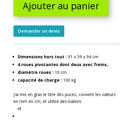
Ajouter au panier
niveaux
quantity
Demander un devis
Dimensions hors tout :
91 x 59 x 94 cm
4 roues pivotantes dont deux avec freins,
diamètre roues :
10 cm
capacité de charge :
100 kg
J’ai mis en gras le titre des puces, converti les valeurs
en mm en cm, et utilisé des balises
et