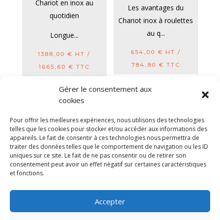
Chariot en inox au
Les avantages du
quotidien
Chariot inox à roulettes
au q...
Longue...
654,00
€
HT /
1388,00
€
HT /
784,80
€
TTC
1665,60
€
TTC
Gérer le consentement aux
cookies
Diable electrique
Chariot porte panneau
Pour offrir les meilleures expériences, nous utilisons des technologies
Remorque a bras
CGV
Mentions légales
telles que les cookies pour stocker et/ou accéder aux informations des
appareils. Le fait de consentir à ces technologies nous permettra de
Politique de confidentialité et protection des
traiter des données telles que le comportement de navigation ou les ID
données
uniques sur ce site. Le fait de ne pas consentir ou de retirer son
Paiement sécurisé
Gérer mes cookies
consentement peut avoir un effet négatif sur certaines caractéristiques
Nous contacter
Plan de site
Blog
et fonctions.
© 2025 MNG SORARE. Tous droits réservés. Prix
Accepter
affichés en euros et hors TVA. Site dédié aux