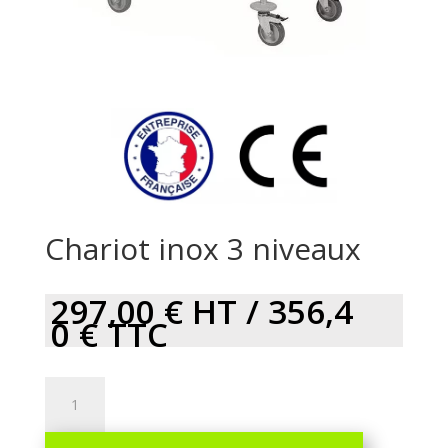
Chariot inox 3 niveaux
297,00
€
HT /
356,4
0
€
TTC
Chariot
inox
3