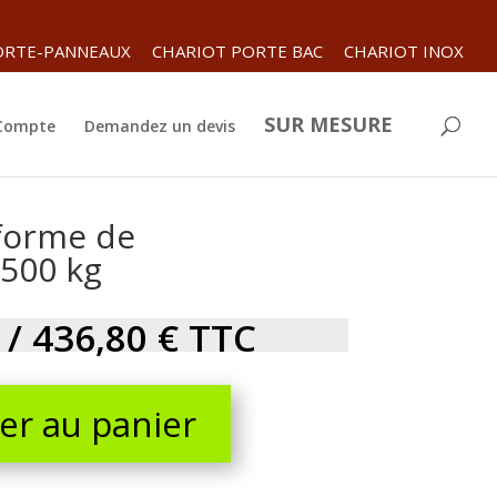
ORTE-PANNEAUX
CHARIOT PORTE BAC
CHARIOT INOX
SUR MESURE
 Compte
Demandez un devis
eforme de
500 kg
 /
436,80
€
TTC
er au panier