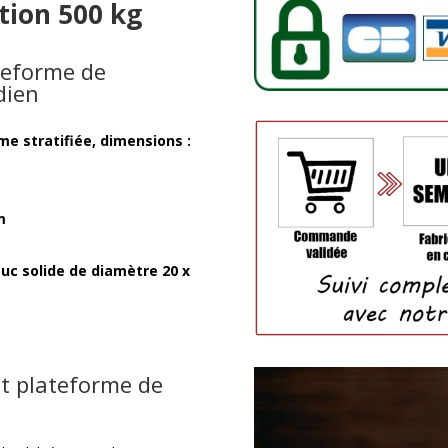
ion 500 kg
teforme de
dien
 stratifiée, dimensions :
m
ouc solide de diamètre 20 x
ot plateforme de