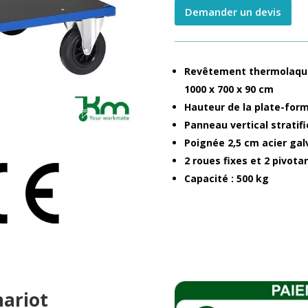
500
Demander un devis
kg
quantity
Revêtement thermolaqué 
1000 x 700 x 90 cm
Hauteur de la plate-for
Panneau vertical stratif
Poignée 2,5 cm acier gal
2 roues fixes et 2 pivot
Capacité : 500 kg
hariot