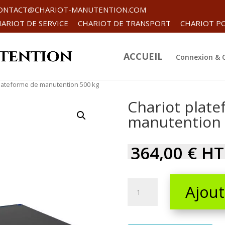
ONTACT@CHARIOT-MANUTENTION.COM
ARIOT DE SERVICE
CHARIOT DE TRANSPORT
CHARIOT P
ACCUEIL
Connexion &
plateforme de manutention 500 kg
Chariot plat
manutention 
364,00
€
HT
Chariot
Ajout
plateforme
de
manutention