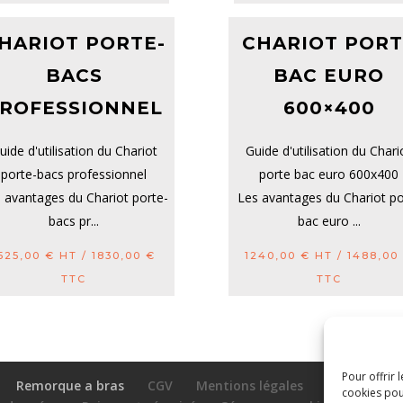
HARIOT PORTE-
CHARIOT PORT
BACS
BAC EURO
ROFESSIONNEL
600×400
uide d'utilisation du Chariot
Guide d'utilisation du Chari
porte-bacs professionnel
porte bac euro 600x400
 avantages du Chariot porte-
Les avantages du Chariot po
bacs pr...
bac euro ...
525,00
€
HT /
1830,00
€
1240,00
€
HT /
1488,0
TTC
TTC
Pour offrir 
Remorque a bras
CGV
Mentions légales
cookies pou