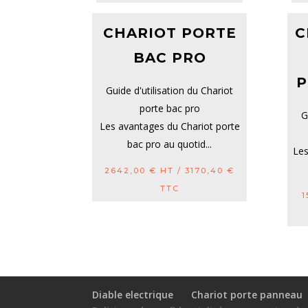
CHARIOT PORTE
C
BAC PRO
P
Guide d'utilisation du Chariot
porte bac pro
G
Les avantages du Chariot porte
bac pro au quotid...
Les
2642,00
€
HT /
3170,40
€
TTC
1
Diable electrique
Chariot porte panneau