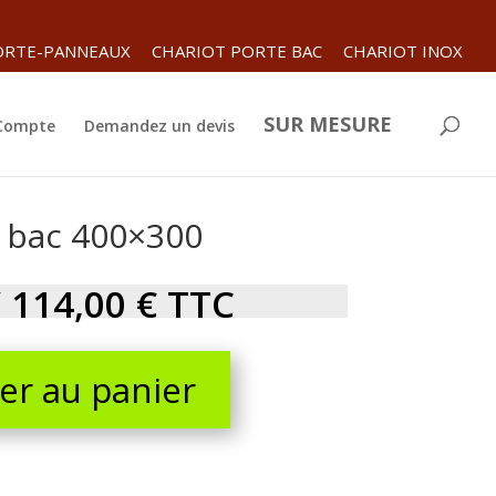
ORTE-PANNEAUX
CHARIOT PORTE BAC
CHARIOT INOX
SUR MESURE
 Compte
Demandez un devis
e bac 400×300
/
114,00
€
TTC
er au panier