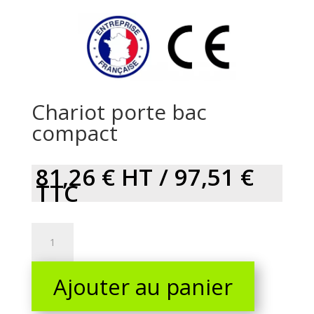
Chariot porte bac
compact
81,26
€
HT /
97,51
€
TTC
Chariot
porte
bac
Ajouter au panier
compact
quantity