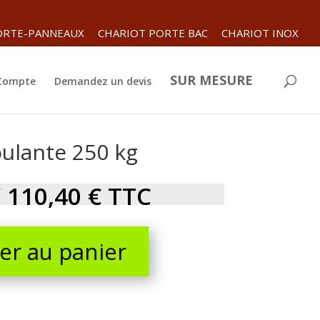
ORTE-PANNEAUX
CHARIOT PORTE BAC
CHARIOT INOX
SUR MESURE
 Compte
Demandez un devis
ulante 250 kg
/
110,40
€
TTC
er au panier