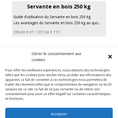
Servante en bois 250 kg
Guide d'utilisation du Servante en bois 250 kg
Les avantages du Servante en bois 250 kg au quo...
298,00
€
HT /
357,60
€
TTC
Gérer le consentement aux
←
1
2
3
…
11
12
13
14
cookies
Diable electrique
Chariot porte panneau
Pour offrir les meilleures expériences, nous utilisons des technologies
Remorque a bras
CGV
Mentions légales
telles que les cookies pour stocker et/ou accéder aux informations des
appareils. Le fait de consentir à ces technologies nous permettra de
Politique de confidentialité et protection des
traiter des données telles que le comportement de navigation ou les ID
données
uniques sur ce site. Le fait de ne pas consentir ou de retirer son
Paiement sécurisé
Gérer mes cookies
consentement peut avoir un effet négatif sur certaines caractéristiques
Nous contacter
Plan de site
Blog
et fonctions.
© 2025 MNG SORARE. Tous droits réservés. Prix
Accepter