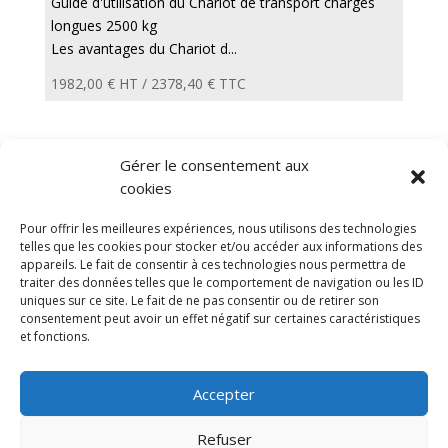
Guide d'utilisation du Chariot de transport charges
longues 2500 kg
Les avantages du Chariot d...
1982,00
€
HT /
2378,40
€
TTC
Gérer le consentement aux
←
1
2
3
4
5
6
7
…
12
13
14
→
cookies
Diable electrique
Chariot porte panneau
Pour offrir les meilleures expériences, nous utilisons des technologies
Remorque a bras
CGV
Mentions légales
telles que les cookies pour stocker et/ou accéder aux informations des
appareils. Le fait de consentir à ces technologies nous permettra de
Politique de confidentialité et protection des
traiter des données telles que le comportement de navigation ou les ID
données
uniques sur ce site. Le fait de ne pas consentir ou de retirer son
Paiement sécurisé
Gérer mes cookies
consentement peut avoir un effet négatif sur certaines caractéristiques
Nous contacter
Plan de site
Blog
et fonctions.
© 2025 MNG SORARE. Tous droits réservés. Prix
Accepter
affichés en euros et hors TVA. Site dédié aux
professionnels
Refuser