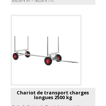
650,00
€
HT /
780,00
€
TTC
Chariot de transport charges
longues 2500 kg