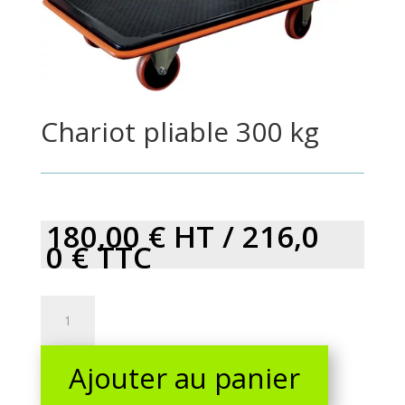
Chariot pliable 300 kg
180,00
€
HT /
216,0
0
€
TTC
Chariot
pliable
300
Ajouter au panier
kg
quantity