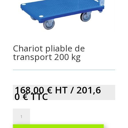
Chariot pliable de
transport 200 kg
168,00
€
HT /
201,6
0
€
TTC
Chariot
pliable
de