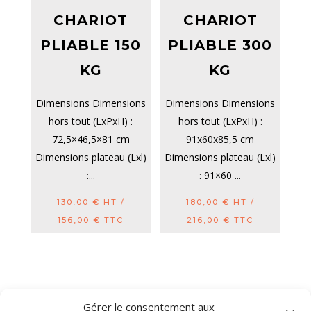
CHARIOT
CHARIOT
PLIABLE 150
PLIABLE 300
KG
KG
Dimensions Dimensions
Dimensions Dimensions
hors tout (LxPxH) :
hors tout (LxPxH) :
72,5×46,5×81 cm
91x60x85,5 cm
Dimensions plateau (Lxl)
Dimensions plateau (Lxl)
:...
: 91×60 ...
130,00
€
HT /
180,00
€
HT /
156,00
€
TTC
216,00
€
TTC
Gérer le consentement aux