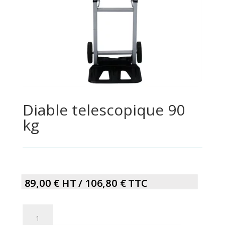
Diable telescopique 90
kg
89,00
€
HT /
106,80
€
TTC
Diable
telescopique