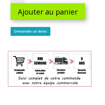
90
Ajouter au panier
kg
quantity
Demander un devis