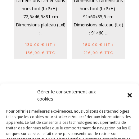
Dimensions Dimensions
Dimensions Dimensions
hors tout (LxPxH) :
hors tout (LxPxH) :
72,5×46,5×81 cm
91x60x85,5 cm
Dimensions plateau (Lxl)
Dimensions plateau (Lxl)
:...
: 91×60 ...
130,00
€
HT /
180,00
€
HT /
156,00
€
TTC
216,00
€
TTC
Gérer le consentement aux
cookies
Diable electrique
Chariot porte panneau
Pour offrir les meilleures expériences, nous utilisons des technologies
Remorque a bras
CGV
Mentions légales
telles que les cookies pour stocker et/ou accéder aux informations des
appareils. Le fait de consentir à ces technologies nous permettra de
Politique de confidentialité et protection des
traiter des données telles que le comportement de navigation ou les ID
données
uniques sur ce site. Le fait de ne pas consentir ou de retirer son
Paiement sécurisé
Gérer mes cookies