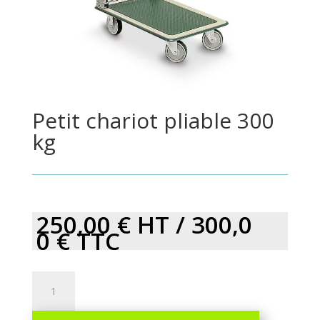
Petit chariot pliable 300
kg
250,00
€
HT /
300,0
0
€
TTC
Petit
chariot
pliable