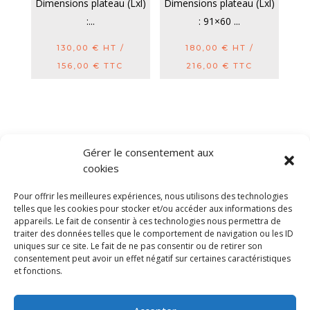
Dimensions plateau (Lxl)
Dimensions plateau (Lxl)
:...
: 91×60 ...
130,00
€
HT /
180,00
€
HT /
156,00
€
TTC
216,00
€
TTC
Gérer le consentement aux
cookies
Diable electrique
Chariot porte panneau
Pour offrir les meilleures expériences, nous utilisons des technologies
Remorque a bras
CGV
Mentions légales
telles que les cookies pour stocker et/ou accéder aux informations des
appareils. Le fait de consentir à ces technologies nous permettra de
Politique de confidentialité et protection des
traiter des données telles que le comportement de navigation ou les ID
données
uniques sur ce site. Le fait de ne pas consentir ou de retirer son
Paiement sécurisé
Gérer mes cookies
consentement peut avoir un effet négatif sur certaines caractéristiques
Nous contacter
Plan de site
Blog
et fonctions.
© 2025 MNG SORARE. Tous droits réservés. Prix