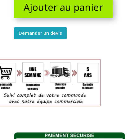
Ajouter au panier
300
kg
quantity
Demander un devis